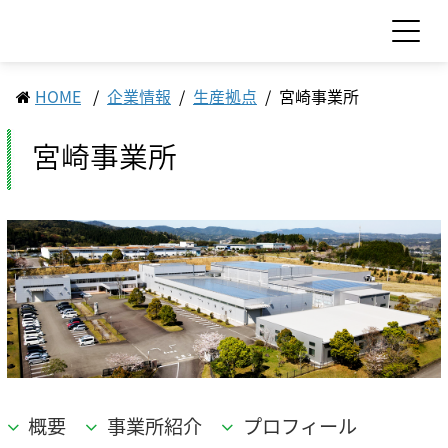
HOME
企業情報
生産拠点
宮崎事業所
お問い合わせ
見積依頼
宮崎事業所
製品情報
製品情報 TOP
サポート・サービス情報
工作機械
サポート・サービス情報 TOP
サステナビリティ
産業機械
サポート情報一覧
サプライ品
サステナビリティ TOP
IR情報
サービス情報一覧
食品機械
モーション
トップメッセージ
スクール・講習会
IR情報 TOP
企業情報
LED
サステナビリティへの取り組み
Sodick Connect
概要
事業所紹介
プロフィール
セラミックス
マテリアリティ（重要課題）
経営方針