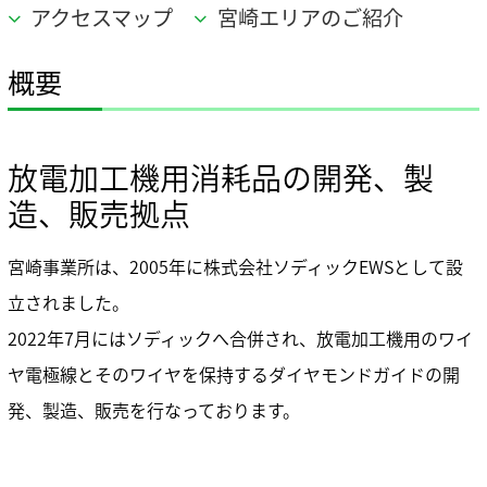
企業情報 TOP
コアテクノロジー
ステークホルダーエンゲージメント
アクセスマップ
宮崎エリアのご紹介
ニュース
業績・財務情報
用語集
SDGsへの取り組み
株式・株主情報
ソディックのPURPOSE、MISSION、
社外イニシアチブとの連携
VISION、VALUE
個人投資家の皆様へ
概要
情報メディア
メッセージ
環境への取り組み
IRライブラリ
基本理念
社会への取り組み
よくあるご質問
イベント情報
ソディックの創造力
ガバナンス
IRカレンダー
放電加工機用消耗品の開発、製
会社概要・地図
IRニュース
採用情報
造、販売拠点
組織図
営業・サービス拠点
生産拠点
Global
宮崎事業所は、2005年に株式会社ソディックEWSとして設
グループネットワーク
立されました。
ISO認証
2022年7月にはソディックへ合併され、放電加工機用のワイ
調達方針
統合レポート2025
ヤ電極線とそのワイヤを保持するダイヤモンドガイドの開
沿革
統合レポート2025
受賞歴
発、製造、販売を行なっております。
開発理念
研究開発体制
テクノロジーの歩み