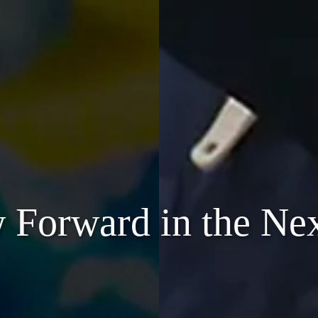
w
F
o
r
w
a
r
d
i
n
t
h
e
N
e