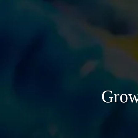
G
r
o