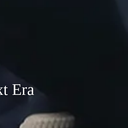
x
t
E
r
a