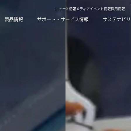
ニュース
情報メディア
イベント情報
採用情報
製品情報
サポート・サービス情報
サステナビリ
要課題）
SDGsへの取り組み
IRライブラリ
グループネットワーク
食品機械
環境への取り
IRカレンダー
受賞歴
ンゲージメント
社外イニシアチブとの連携
よくあるご質問
ISO認証
モーション
社会への取り
IRニュース
開発理念
調達方針
LED
ガバナンス
研究開発体制
サプライ品
スクール・講習会
Sodick Conne
沿革
テクノロジー