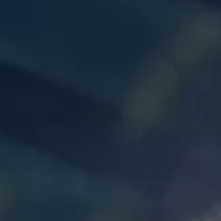
トップメッセージ
経営方針
ソディックのPURPOSE、
マテリアリティ（重
株式・株主情報
会社概要・地図
MISSION、VISION、VALUE
サステナビリティへの取り組み
業績・財務情報
ステークホルダーエ
個人投資家の皆様へ
組織図
メッセージ
営業・サービス拠点
工作機械
サポート情報一覧
産業機械
サービス情報一覧
基本理念
生産拠点
ソディックの創造力