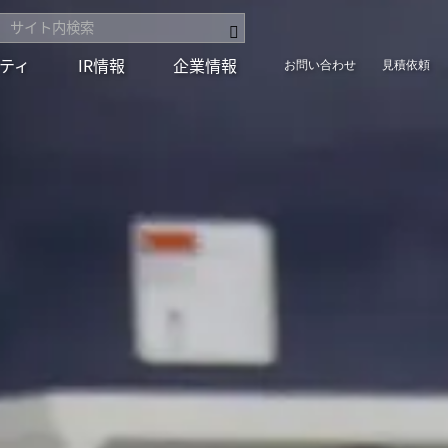
ティ
IR情報
企業情報
お問い合わせ
見積依頼
組み
セラミックス
保有特許
組み
コアテクノロジー
用語集
ct
統合レポート2025
統合レポート2025
の歩み