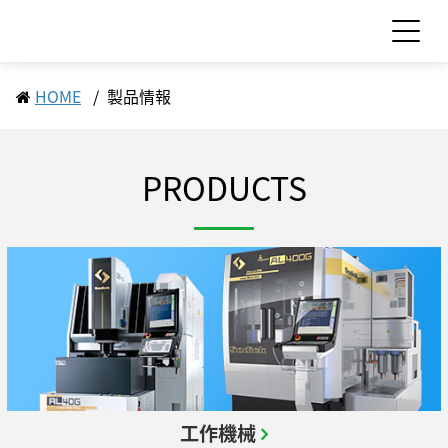
HOME
製品情報
お問い合わせ
見積依頼
PRODUCTS
製品情報
製品情報 TOP
サポート・サービス情報
工作機械
サポート・サービス情報 TOP
サステナビリティ
産業機械
サポート情報一覧
サプライ品
サステナビリティ TOP
IR情報
サービス情報一覧
食品機械
モーション
トップメッセージ
スクール・講習会
IR情報 TOP
企業情報
LED
サステナビリティへの取り組み
Sodick Connect
工作機械
セラミックス
マテリアリティ（重要課題）
経営方針