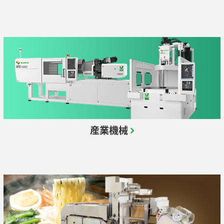
企業情報 TOP
コアテクノロジー
ステークホルダーエンゲージメント
ニュース
業績・財務情報
用語集
SDGsへの取り組み
株式・株主情報
ソディックのPURPOSE、MISSION、
社外イニシアチブとの連携
VISION、VALUE
個人投資家の皆様へ
情報メディア
メッセージ
環境への取り組み
IRライブラリ
基本理念
社会への取り組み
よくあるご質問
イベント情報
ソディックの創造力
ガバナンス
IRカレンダー
会社概要・地図
IRニュース
採用情報
組織図
営業・サービス拠点
生産拠点
Global
産業機械
グループネットワーク
ISO認証
調達方針
統合レポート2025
沿革
統合レポート2025
受賞歴
開発理念
研究開発体制
テクノロジーの歩み