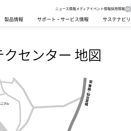
ニュース
情報メディア
イベント情報
採用情報
製品情報
サポート・サービス情報
サステナビリ
テクセンター 地図
要課題）
SDGsへの取り組み
IRライブラリ
グループネットワーク
食品機械
環境への取り
IRカレンダー
受賞歴
ンゲージメント
社外イニシアチブとの連携
よくあるご質問
ISO認証
モーション
社会への取り
IRニュース
開発理念
調達方針
LED
ガバナンス
研究開発体制
サプライ品
スクール・講習会
Sodick Conne
沿革
テクノロジー