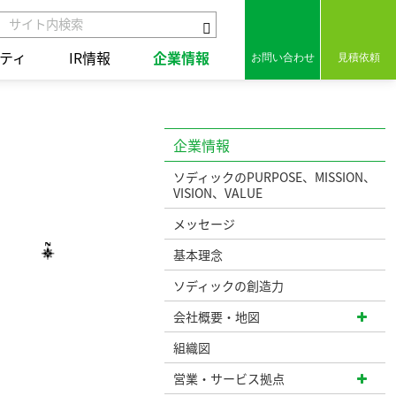
ティ
IR情報
企業情報
お問い合わせ
見積依頼
企業情報
組み
セラミックス
保有特許
ソディックのPURPOSE、MISSION、
VISION、VALUE
組み
コアテクノロジー
メッセージ
用語集
ct
基本理念
統合レポート2025
統合レポート2025
の歩み
ソディックの創造力
会社概要・地図
組織図
営業・サービス拠点