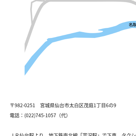
〒982-0251 宮城県仙台市太白区茂庭1丁目6の9
電話：(022)745-1057（代）
ＪＲ仙台駅より 地下鉄南北線「富沢駅」で下車 タクシ