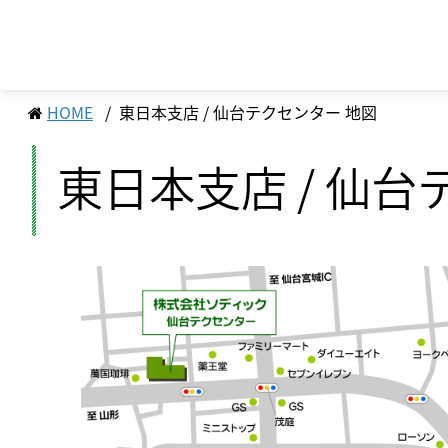
HOME
東日本支店 / 仙台テクセンター 地図
東日本支店 / 仙台
トップメッセージ
経営方針
ソディックのPURPOSE、
マテリアリティ（重
株式・株主情報
会社概要・地図
MISSION、VISION、VALUE
サステナビリティへの取り組み
業績・財務情報
ステークホルダーエ
個人投資家の皆様へ
組織図
メッセージ
営業・サービス拠点
工作機械
サポート情報一覧
産業機械
サービス情報一覧
基本理念
生産拠点
ソディックの創造力