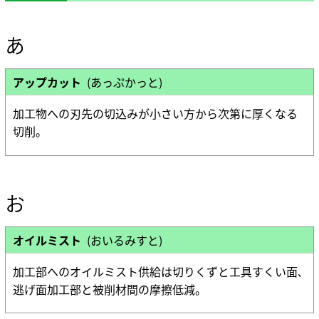
企業情報 TOP
コアテクノロジー
ステークホルダーエンゲージメント
ニュース
業績・財務情報
用語集
SDGsへの取り組み
株式・株主情報
ソディックのPURPOSE、MISSION、
あ
社外イニシアチブとの連携
VISION、VALUE
個人投資家の皆様へ
情報メディア
メッセージ
環境への取り組み
IRライブラリ
アップカット
(あっぷかっと)
基本理念
社会への取り組み
よくあるご質問
イベント情報
ソディックの創造力
ガバナンス
IRカレンダー
加工物への刃先の切込みが小さい方から次第に厚くなる
会社概要・地図
IRニュース
切削。
採用情報
組織図
営業・サービス拠点
生産拠点
Global
グループネットワーク
お
ISO認証
調達方針
統合レポート2025
オイルミスト
(おいるみすと)
沿革
統合レポート2025
受賞歴
加工部へのオイルミスト供給は切りくずと工具すくい面､
開発理念
逃げ面加工部と被削材間の摩擦低減。
研究開発体制
テクノロジーの歩み