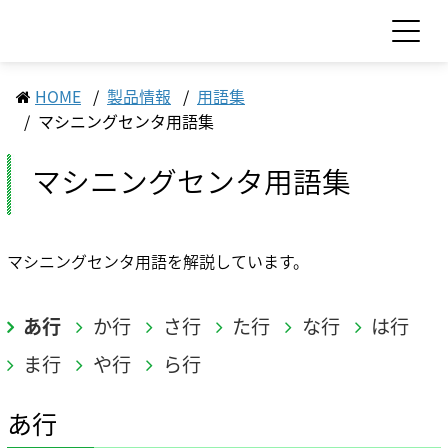
HOME
製品情報
用語集
お問い合わせ
見積依頼
マシニングセンタ用語集
マシニングセンタ用語集
製品情報
製品情報 TOP
サポート・サービス情報
マシニングセンタ用語を解説しています。
工作機械
サポート・サービス情報 TOP
サステナビリティ
産業機械
あ行
か行
さ行
た行
な行
は行
サポート情報一覧
サプライ品
サステナビリティ TOP
IR情報
サービス情報一覧
食品機械
ま行
や行
ら行
モーション
トップメッセージ
スクール・講習会
IR情報 TOP
企業情報
LED
サステナビリティへの取り組み
Sodick Connect
あ行
セラミックス
マテリアリティ（重要課題）
経営方針