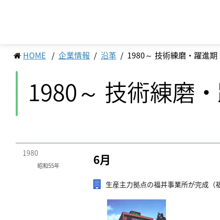
HOME
企業情報
沿革
1980～ 技術練磨・躍進期
1980～ 技術練磨
トップメッセージ
経営方針
ソディックのPURPOSE、
マテリアリティ（重
株式・株主情報
会社概要・地図
MISSION、VISION、VALUE
サステナビリティへの取り組み
業績・財務情報
ステークホルダーエ
個人投資家の皆様へ
組織図
メッセージ
営業・サービス拠点
工作機械
サポート情報一覧
産業機械
サービス情報一覧
基本理念
生産拠点
1980
6月
ソディックの創造力
昭和55年
生産主力拠点の福井事業所が完成（