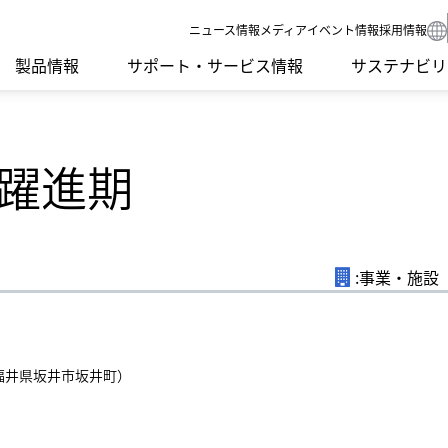
ニュース
情報メディア
イベント情報
採用情報
製品情報
サポート・サービス情報
サステナビリ
・躍進期
要課題）
SDGsへの取り組み
IRライブラリ
グループネットワーク
食品機械
環境への取り
IRカレンダー
受賞歴
ンゲージメント
社外イニシアチブとの連携
よくあるご質問
ISO認証
モーション
社会への取り
IRニュース
開発理念
調達方針
LED
ガバナンス
研究開発体制
サプライ品
スクール・講習会
Sodick Conne
:事業・施設
沿革
テクノロジー
福井県坂井市坂井町）