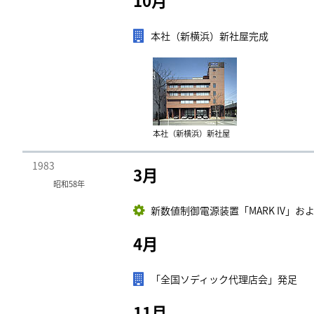
10月
本社（新横浜）新社屋完成
本社（新横浜）新社屋
1983
3月
昭和58年
新数値制御電源装置「MARK IV」お
4月
「全国ソディック代理店会」発足
11月