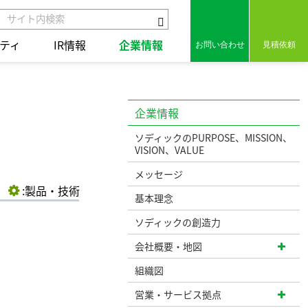
ティ
IR情報
企業情報
お問い合わせ
見積依頼
企業情報
組み
セラミックス
保有特許
ソディックのPURPOSE、MISSION、
VISION、VALUE
組み
コアテクノロジー
メッセージ
用語集
ct
:製品・技術
基本理念
統合レポート2025
統合レポート2025
の歩み
ソディックの創造力
会社概要・地図
組織図
営業・サービス拠点