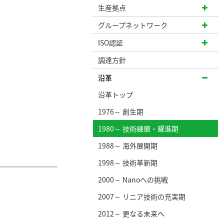
生産拠点
グループネットワーク
ISO認証
調達方針
沿革
沿革トップ
1976～ 創生期
1980～ 技術練磨・躍進期
1988～ 海外展開期
1998～ 技術革新期
2000～ Nanoへの挑戦
2007～ リニア技術の充実期
2012～ 更なる未来へ