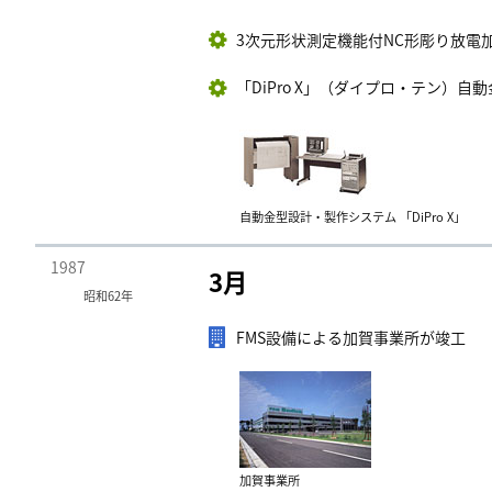
3次元形状測定機能付NC形彫り放電加工
「DiPro X」（ダイプロ・テン）自
自動金型設計・製作システム 「DiPro X」
1987
3月
昭和62年
FMS設備による加賀事業所が竣工
加賀事業所