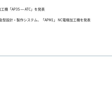
機「AP3S ― ATC」を発表
動金型設計・製作システム、「APM1」 NC電極加工機を発表