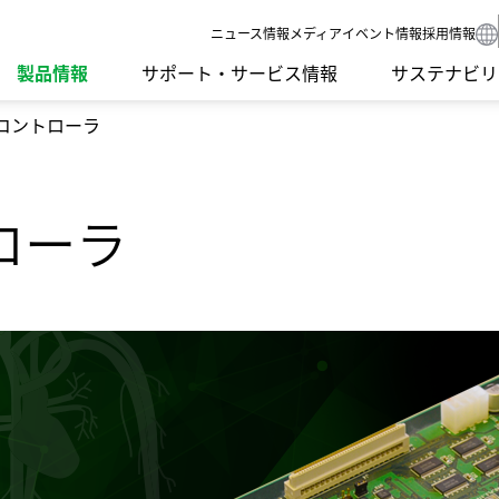
ニュース
情報メディア
イベント情報
採用情報
製品情報
サポート・サービス情報
サステナビリ
コントローラ
要課題）
SDGsへの取り組み
IRライブラリ
グループネットワーク
食品機械
環境への取り
IRカレンダー
受賞歴
ローラ
ンゲージメント
社外イニシアチブとの連携
よくあるご質問
ISO認証
モーション
社会への取り
IRニュース
開発理念
調達方針
LED
ガバナンス
研究開発体制
サプライ品
スクール・講習会
Sodick Conne
沿革
テクノロジー