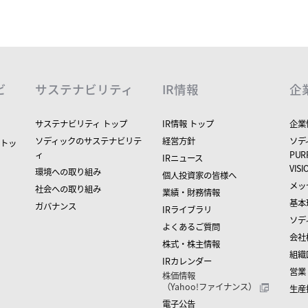
ビ
サステナビリティ
IR情報
企
サステナビリティ トップ
IR情報 トップ
企業
ソディックのサステナビリテ
経営方針
ソデ
 トッ
ィ
PUR
IRニュース
VIS
環境への取り組み
個人投資家の皆様へ
メッ
社会への取り組み
業績・財務情報
基本
ガバナンス
IRライブラリ
ソデ
よくあるご質問
会社
株式・株主情報
組織
IRカレンダー
営業
株価情報
（Yahoo!ファイナンス）
生産
電子公告