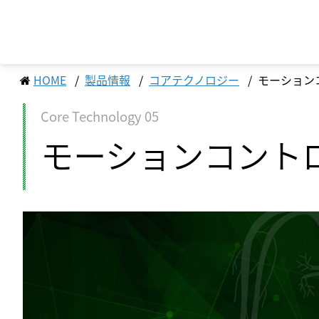
HOME
製品情報
コアテクノロジー
モーション
Core Technology 05
トップメッセージ
経営方針
ソディックのPURPOSE、
マテリアリティ（重
株式・株主情報
会社概要・地図
モーションコント
MISSION、VISION、VALUE
サステナビリティへの取り組み
業績・財務情報
ステークホルダーエ
個人投資家の皆様へ
組織図
メッセージ
営業・サービス拠点
工作機械
サポート情報一覧
産業機械
サービス情報一覧
基本理念
生産拠点
ソディックの創造力