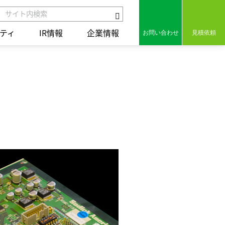
ティ
IR情報
企業情報
お問い合わせ
見積依頼
組み
セラミックス
保有特許
組み
コアテクノロジー
用語集
ct
統合レポート2025
統合レポート2025
の歩み