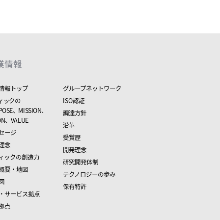
業情報
情報トップ
グループネットワーク
ィックの
ISO認証
POSE、MISSION、
調達方針
ION、VALUE
沿革
セージ
受賞歴
理念
開発理念
ィックの創造力
研究開発体制
概要・地図
テクノロジーの歩み
図
保有特許
・サービス拠点
拠点