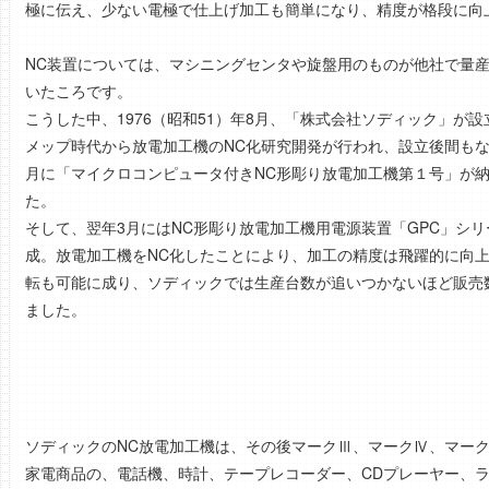
極に伝え、少ない電極で仕上げ加工も簡単になり、精度が格段に向
NC装置については、マシニングセンタや旋盤用のものが他社で量
いたころです。
こうした中、1976（昭和51）年8月、「株式会社ソディック」が
メップ時代から放電加工機のNC化研究開発が行われ、設立後間もな
月に「マイクロコンピュータ付きNC形彫り放電加工機第１号」が
た。
そして、翌年3月にはNC形彫り放電加工機用電源装置「GPC」シリ
成。放電加工機をNC化したことにより、加工の精度は飛躍的に向
転も可能に成り、ソディックでは生産台数が追いつかないほど販売
ました。
ソディックのNC放電加工機は、その後マークⅢ、マークⅣ、マークⅤ
家電商品の、電話機、時計、テープレコーダー、CDプレーヤー、