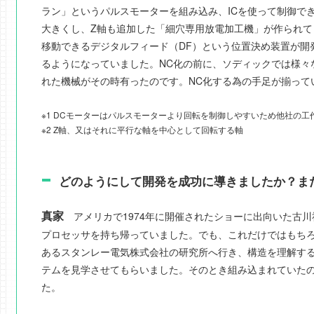
ラン」というパルスモーターを組み込み、ICを使って制御で
大きくし、Z軸も追加した「細穴専用放電加工機」が作られ
移動できるデジタルフィード（DF）という位置決め装置が開
るようになっていました。NC化の前に、ソディックでは様々
れた機械がその時有ったのです。NC化する為の手足が揃って
※1 DCモーターはパルスモーターより回転を制御しやすいため他社の
※2 Z軸、又はそれに平行な軸を中心として回転する軸
どのようにして開発を成功に導きましたか？ま
真家
アメリカで1974年に開催されたショーに出向いた古川
プロセッサを持ち帰っていました。でも、これだけではもち
あるスタンレー電気株式会社の研究所へ行き、構造を理解す
テムを見学させてもらいました。そのとき組み込まれていたのは、
た。