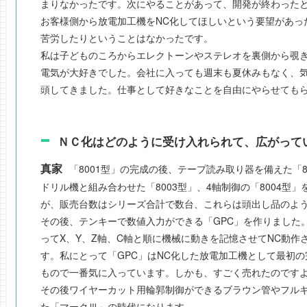
まりなかったです。次にやることがあって、開発が終わった
お客様側から放電加工機をNC化してほしいという要望があっ
苦労したりということはなかったです。
私は子どものころからエレクトーンやステレオを裏側から覗
電気が大好きでした。会社に入っても週末も夏休みもなく、
頭してきました。仕事として好きなことを自由にやらせても
ＮＣ化はどのように受け入れられて、広がって
真家
「8001型」の完成の後、テープ読み取り器を備えた「8
ドリル機と組み合わせた「8003型」、4軸制御の「8004型」
が、販売台数はシリーズ合計で数台、これらは頭出し品のよ
その後、テンキーで数値入力ができる「GPC」を作りました
ってX、Y、Z軸、C軸と順に機械に動きを記憶させてNC動作
す。私にとって「GPC」はNC化した放電加工機として最初
もので一番気に入っています。しかも、すごく売れたのです
その後ワイヤーカット用輪郭制御ができるブラウン管やフル
た「マークⅢ」の時代になります。