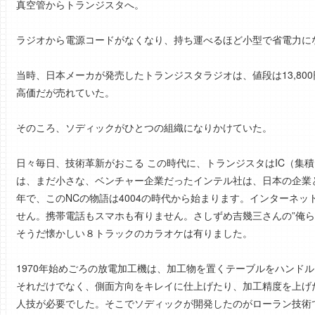
真空管からトランジスタへ。
ラジオから電源コードがなくなり、持ち運べるほど小型で省電力に
当時、日本メーカが発売したトランジスタラジオは、値段は13,80
高価だが売れていた。
そのころ、ソディックがひとつの組織になりかけていた。
日々毎日、技術革新がおこる この時代に、トランジスタはIC（集積
は、まだ小さな、ベンチャー企業だったインテル社は、日本の企業と共
年で、このNCの物語は4004の時代から始まります。インターネッ
せん。携帯電話もスマホも有りません。さしずめ吉幾三さんの”俺ら
そうだ懐かしい８トラックのカラオケは有りました。
1970年始めごろの放電加工機は、加工物を置くテーブルをハンド
それだけでなく、側面方向をキレイに仕上げたり、加工精度を上げ
人技が必要でした。そこでソディックが開発したのがローラン技術