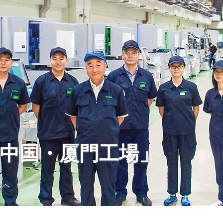
中国・厦門工場」
場へ