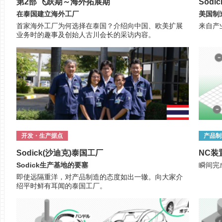
第2部 飞跃期～海外拓展期
Sod
在泰国建立海外工厂
美国制
首家海外工厂为何选择在泰国？介绍向中国、欧美扩展
来自产
业务时的趣事及创始人古川会长的采访内容。
开发・生产据点
产品制
Sodick(沙迪克)泰国工厂
NC装
Sodick生产基地的要塞
瞬间完
即使远隔重洋，对产品制造的态度如出一辙。向大家介
绍平时鲜有耳闻的泰国工厂。