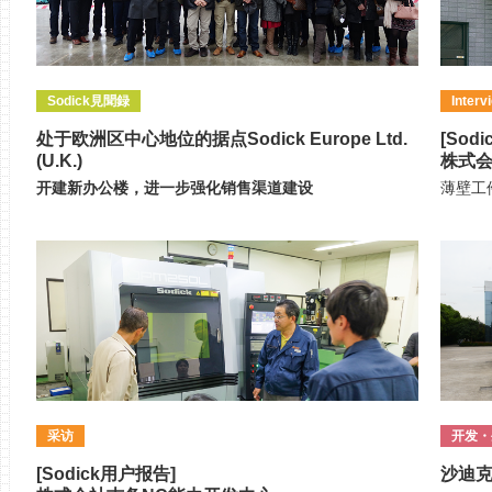
Sodick見聞録
Interv
处于欧洲区中心地位的据点Sodick Europe Ltd.
[Sod
(U.K.)
株式会社
开建新办公楼，进一步强化销售渠道建设
薄壁工
采访
开发・
[Sodick用户报告]
沙迪