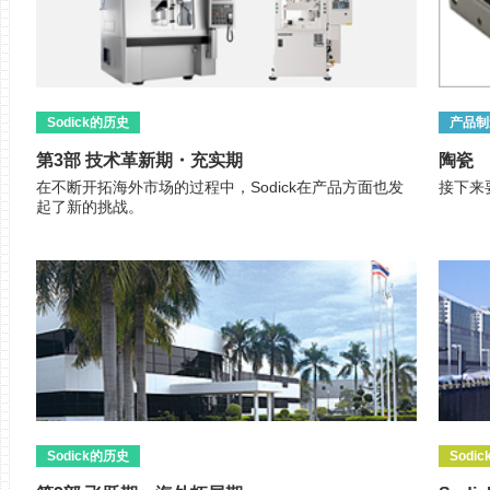
Sodick的历史
产品制
第3部 技术革新期・充实期
陶瓷
在不断开拓海外市场的过程中，Sodick在产品方面也发
接下来
起了新的挑战。
Sodick的历史
Sodi