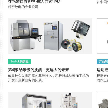
株式会社吉备NC能力开发中心
在中国
精密放电的专业公司
Sodick的历史
产品制
第4部 纳米级的挑战・更远大的未来
运动
依靠长久以来积累的基础技术，积极挑战纳米加工机的
根据来
开发以及新业务的拓展。
动作进