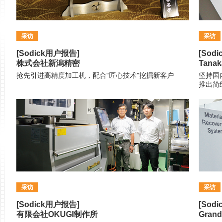
采访
采访
[Sodick用户报告]
[Sod
株式会社新潟精密
Tanaka
抢先引进高精度加工机，配合“匠心技术”挖掘新客户
坚持国
推出简
采访
采访
[Sodick用户报告]
[Sod
有限会社OKUGI制作所
Grand 