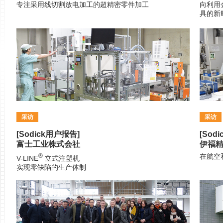
专注采用线切割放电加工的超精密零件加工
向利用
具的新
采访
采访
[Sodick用户报告]
[Sod
富士工业株式会社
伊福
®
在航空
V-LINE
立式注塑机
实现零缺陷的生产体制