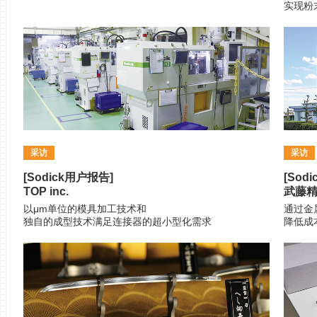
实现粉
采访
采访
[Sodick用户报告]
[Sod
TOP inc.
武藤
以μm单位的模具加工技术和
通过金
独自的成型技术满足连接器的超小型化需求
降低成