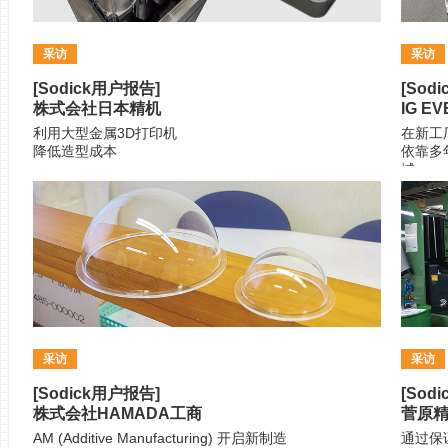
采访
采访
[Sodick用户报告]
[Sod
株式会社日本精机
IG E
利用大型金属3D打印机
在新工
降低造型成本
依靠多
域
采访
采访
[Sodick用户报告]
[Sod
株式会社HAMADA工商
菅原
AM (Additive Manufacturing) 开启新制造
通过保