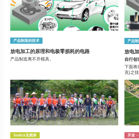
产品制造的技术
产品制
放电加工的原理和电极零损耗的电路
放电
产品制造离不开模具。
自行创
下面将
克)之
Sodick见闻录
开发・