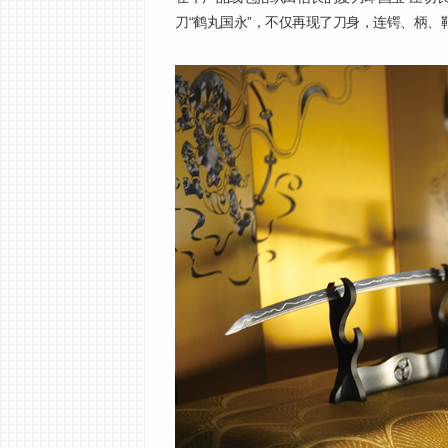
刀“鹤丸国永”，不仅再现了刀身，连锷、柄、