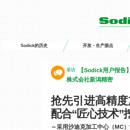
Sodick的历史
开发・生产据点
【Sodick用户报告
采访
株式会社新潟精密
抢先引进高精度
配合“匠心技术”
～采用沙迪克加工中心（MC