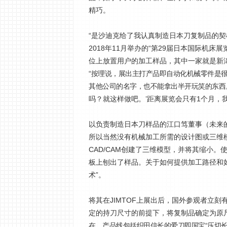
精巧。
“是沙迪克给了我认真制造日本刀复制品的契
2018年11月举办的“第29届日本国际机床
位上放置用户的加工样品，其中一家就是新
“按理说，展出主打产品即自动化机械零件是很
其他公司的名字，也不能拿出半开玩笑的东西
吗？就这样做吧。’距离展览会只有1个月，
以负责制造日本刀样品的江口笃董事（未来
所以当然没有机械加工所需的设计图或三维
CAD/CAM创建了三维模型，并将其缩小。使
板上刨出了样品。关于如何提供加工路径和
术”。
将其在JIMTOF上展出后，国外参观者立
定的持刀尺寸的前提下，将复制品确定为原尺寸
在，产品线包括织田信长的爱刀即国宝“压切长