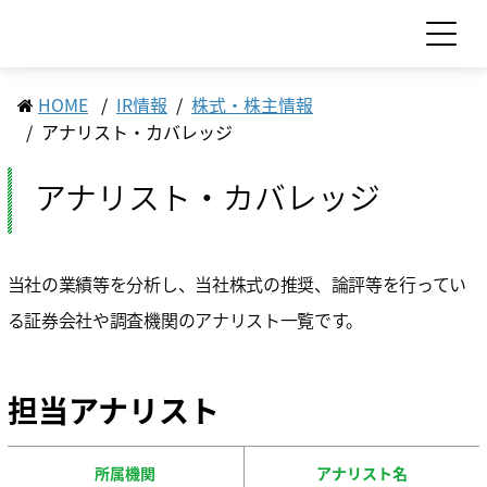
HOME
IR情報
株式・株主情報
お問い合わせ
見積依頼
アナリスト・カバレッジ
アナリスト・カバレッジ
製品情報
製品情報 TOP
サポート・サービス情報
当社の業績等を分析し、当社株式の推奨、論評等を行ってい
工作機械
サポート・サービス情報 TOP
る証券会社や調査機関のアナリスト一覧です。
サステナビリティ
産業機械
サポート情報一覧
サプライ品
サステナビリティ TOP
IR情報
サービス情報一覧
食品機械
担当アナリスト
モーション
トップメッセージ
スクール・講習会
IR情報 TOP
企業情報
LED
サステナビリティへの取り組み
Sodick Connect
セラミックス
マテリアリティ（重要課題）
所属機関
アナリスト名
経営方針