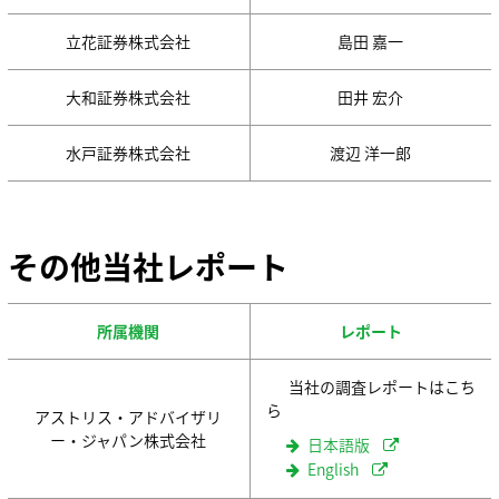
企業情報 TOP
コアテクノロジー
ステークホルダーエンゲージメント
ニュース
業績・財務情報
用語集
立花証券株式会社
島田 嘉一
SDGsへの取り組み
株式・株主情報
ソディックのPURPOSE、MISSION、
社外イニシアチブとの連携
VISION、VALUE
個人投資家の皆様へ
情報メディア
大和証券株式会社
田井 宏介
メッセージ
環境への取り組み
IRライブラリ
基本理念
社会への取り組み
よくあるご質問
イベント情報
水戸証券株式会社
渡辺 洋一郎
ソディックの創造力
ガバナンス
IRカレンダー
会社概要・地図
IRニュース
採用情報
組織図
営業・サービス拠点
その他当社レポート
生産拠点
Global
グループネットワーク
ISO認証
所属機関
レポート
調達方針
統合レポート2025
沿革
当社の調査レポートはこち
統合レポート2025
ら
受賞歴
アストリス・アドバイザリ
ー・ジャパン株式会社
開発理念
日本語版
研究開発体制
English
テクノロジーの歩み