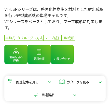
マテリアリティ（重要課題）
企業情報 TOP
ニュース
セラミックス
業績・財務情報
ステークホルダーエンゲージメント
VT-LSRシリーズは、熱硬化性樹脂を材料とした射出成形
コアテクノロジー
ソディックのPURPOSE、MISSION、
株式・株主情報
を行う竪型成形機の単動モデルです。
SDGsへの取り組み
情報メディア
VISION、VALUE
用語集
VTシリーズをベースとしており、フープ成形に対応しま
個人投資家の皆様へ
社外イニシアチブとの連携
メッセージ
す。
IRライブラリ
イベント情報
環境への取り組み
基本理念
よくあるご質問
単動式
タブルトグル方式
フープ成形
LIM成形
社会への取り組み
ソディックの創造力
IRカレンダー
採用情報
ガバナンス
会社概要・地図
IRニュース
組織図
営業担当へ
見積依頼
お問い合わせ
Global
連絡
営業・サービス拠点
生産拠点
グループネットワーク
関連記事を見る
カタログを見る
ISO認証
統合レポート2025
調達方針
関連製品
統合レポート2025
沿革
受賞歴