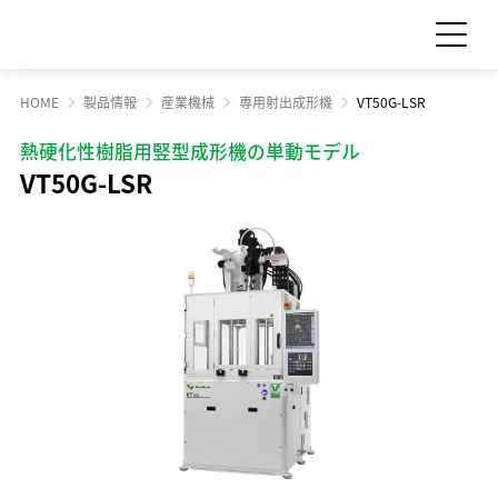
HOME
製品情報
産業機械
専用射出成形機
VT50G-LSR
お問い合わせ
見積依頼
熱硬化性樹脂用竪型成形機の単動モデル
VT50G-LSR
製品情報
製品情報 TOP
サポート・サービス情報
工作機械
サポート・サービス情報 TOP
サステナビリティ
産業機械
サポート情報一覧
サステナビリティ TOP
サプライ品
IR情報
サービス情報一覧
食品機械
トップメッセージ
IR情報 TOP
スクール・講習会
企業情報
モーション
サステナビリティへの取り組み
Sodick Connect
LED
経営方針