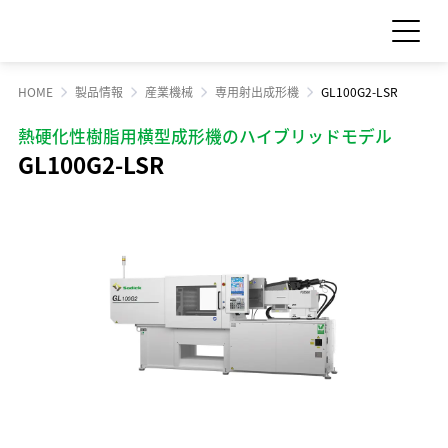
HOME
製品情報
産業機械
専用射出成形機
GL100G2-LSR
お問い合わせ
見積依頼
熱硬化性樹脂用横型成形機のハイブリッドモデル
GL100G2-LSR
製品情報
製品情報 TOP
サポート・サービス情報
工作機械
サポート・サービス情報 TOP
サステナビリティ
産業機械
サポート情報一覧
サステナビリティ TOP
サプライ品
IR情報
サービス情報一覧
食品機械
トップメッセージ
IR情報 TOP
スクール・講習会
企業情報
モーション
サステナビリティへの取り組み
Sodick Connect
LED
経営方針