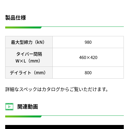
開発理念
研究開発体制
製品仕様
テクノロジーの歩み
保有特許
最大型締力（kN）
980
タイバー間隔
460×420
W×L（mm）
デイライト（mm）
800
詳細なスペックはカタログからご覧いただけます。
関連動画