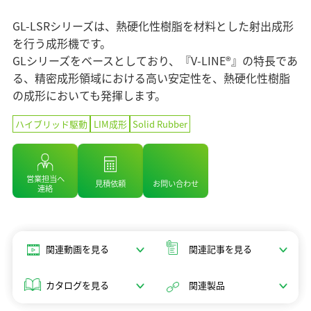
マテリアリティ（重要課題）
企業情報 TOP
ニュース
セラミックス
業績・財務情報
ステークホルダーエンゲージメント
GL-LSRシリーズは、熱硬化性樹脂を材料とした射出成形
コアテクノロジー
ソディックのPURPOSE、MISSION、
株式・株主情報
を行う成形機です。
SDGsへの取り組み
情報メディア
VISION、VALUE
用語集
GLシリーズをベースとしており、『V-LINE®』の特長であ
個人投資家の皆様へ
社外イニシアチブとの連携
メッセージ
る、精密成形領域における高い安定性を、熱硬化性樹脂
IRライブラリ
イベント情報
環境への取り組み
の成形においても発揮します。
基本理念
よくあるご質問
社会への取り組み
ソディックの創造力
ハイブリッド駆動
LIM成形
Solid Rubber
IRカレンダー
採用情報
ガバナンス
会社概要・地図
IRニュース
組織図
Global
営業・サービス拠点
営業担当へ
見積依頼
お問い合わせ
連絡
生産拠点
グループネットワーク
ISO認証
関連動画を見る
関連記事を見る
統合レポート2025
調達方針
統合レポート2025
沿革
カタログを見る
関連製品
受賞歴