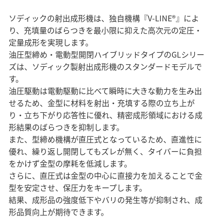
マテリアリティ（重要課題）
企業情報 TOP
ニュース
セラミックス
業績・財務情報
ステークホルダーエンゲージメント
ソディックの射出成形機は、独自機構『V-LINE®』によ
コアテクノロジー
ソディックのPURPOSE、MISSION、
株式・株主情報
り、充填量のばらつきを最小限に抑えた高次元の定圧・
SDGsへの取り組み
情報メディア
VISION、VALUE
用語集
定量成形を実現します。
個人投資家の皆様へ
社外イニシアチブとの連携
メッセージ
油圧型締め・電動型開閉ハイブリッドタイプのGLシリー
IRライブラリ
イベント情報
環境への取り組み
ズは、ソディック製射出成形機のスタンダードモデルで
基本理念
よくあるご質問
社会への取り組み
す。
ソディックの創造力
IRカレンダー
油圧駆動は電動駆動に比べて瞬時に大きな動力を生み出
採用情報
ガバナンス
会社概要・地図
せるため、金型に材料を射出・充填する際の立ち上が
IRニュース
組織図
り・立ち下がり応答性に優れ、精密成形領域における成
Global
営業・サービス拠点
形結果のばらつきを抑制します。
また、型締め機構が直圧式となっているため、直進性に
生産拠点
優れ、繰り返し開閉してもズレが無く、タイバーに負担
グループネットワーク
をかけず金型の摩耗を低減します。
ISO認証
さらに、直圧式は金型の中心に直接力を加えることで金
統合レポート2025
調達方針
型を安定させ、保圧力をキープします。
統合レポート2025
沿革
結果、成形品の強度低下やバリの発生等が抑制され、成
形品質向上が期待できます。
受賞歴