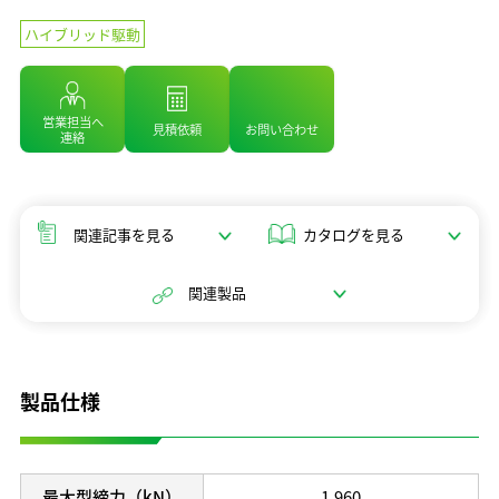
開発理念
ハイブリッド駆動
研究開発体制
テクノロジーの歩み
営業担当へ
保有特許
見積依頼
お問い合わせ
連絡
関連記事を見る
カタログを見る
関連製品
製品仕様
最大型締力（kN）
1,960