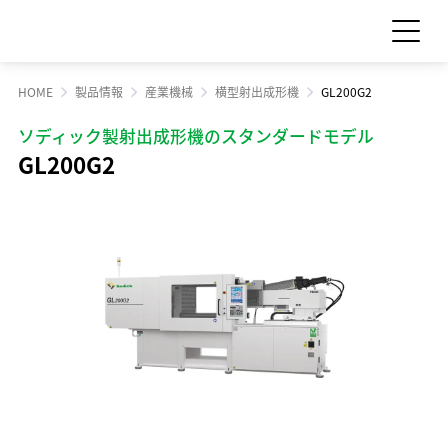
HOME
製品情報
産業機械
横型射出成形機
GL200G2
お問い合わせ
見積依頼
ソディック製射出成形機のスタンダードモデル
GL200G2
製品情報
製品情報 TOP
サポート・サービス情報
工作機械
サポート・サービス情報 TOP
サステナビリティ
産業機械
サポート情報一覧
サステナビリティ TOP
サプライ品
IR情報
サービス情報一覧
食品機械
トップメッセージ
IR情報 TOP
スクール・講習会
企業情報
モーション
サステナビリティへの取り組み
Sodick Connect
LED
経営方針