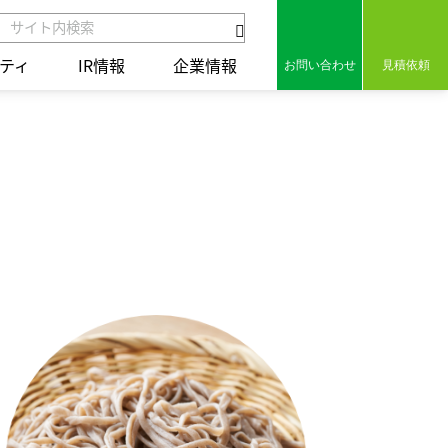
ティ
IR情報
企業情報
お問い合わせ
見積依頼
組み
セラミックス
保有特許
組み
コアテクノロジー
用語集
ct
統合レポート2025
統合レポート2025
の歩み