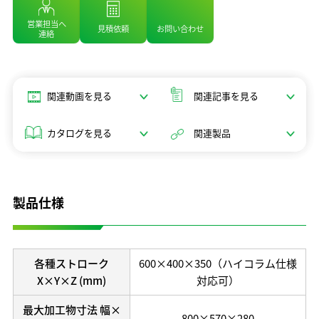
開発理念
営業担当へ
見積依頼
お問い合わせ
連絡
研究開発体制
テクノロジーの歩み
保有特許
関連動画を見る
関連記事を見る
カタログを見る
関連製品
製品仕様
各種ストローク
600×400×350（ハイコラム仕様
X×Y×Z (mm)
対応可）
最大加工物寸法 幅×
800×570×280