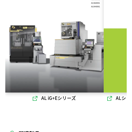
AL iG+Eシリーズ
ALシ