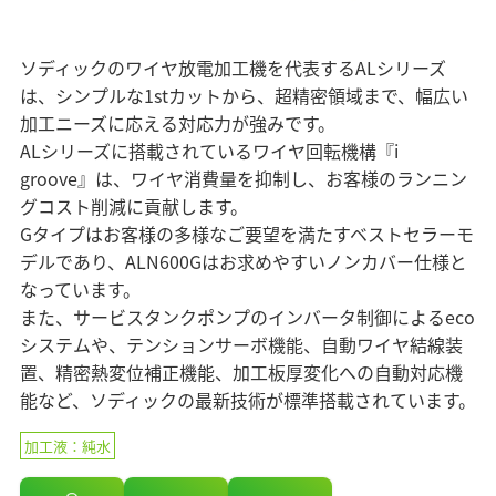
マテリアリティ（重要課題）
企業情報 TOP
ニュース
セラミックス
業績・財務情報
ステークホルダーエンゲージメント
コアテクノロジー
ソディックのPURPOSE、MISSION、
株式・株主情報
ソディックのワイヤ放電加工機を代表するALシリーズ
SDGsへの取り組み
情報メディア
VISION、VALUE
用語集
は、シンプルな1stカットから、超精密領域まで、幅広い
個人投資家の皆様へ
社外イニシアチブとの連携
メッセージ
加工ニーズに応える対応力が強みです。
IRライブラリ
イベント情報
環境への取り組み
ALシリーズに搭載されているワイヤ回転機構『i
基本理念
よくあるご質問
社会への取り組み
groove』は、ワイヤ消費量を抑制し、お客様のランニン
ソディックの創造力
IRカレンダー
グコスト削減に貢献します。
採用情報
ガバナンス
会社概要・地図
Gタイプはお客様の多様なご要望を満たすベストセラーモ
IRニュース
組織図
デルであり、ALN600Gはお求めやすいノンカバー仕様と
Global
営業・サービス拠点
なっています。
また、サービスタンクポンプのインバータ制御によるeco
生産拠点
システムや、テンションサーボ機能、自動ワイヤ結線装
グループネットワーク
置、精密熱変位補正機能、加工板厚変化への自動対応機
ISO認証
能など、ソディックの最新技術が標準搭載されています。
統合レポート2025
調達方針
統合レポート2025
加工液：純水
沿革
受賞歴