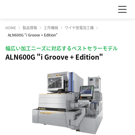
HOME
製品情報
工作機械
ワイヤ放電加工機
お問い合わせ
見積依頼
ALN600G “i Groove + Edition”
幅広い加工ニーズに対応するベストセラーモデル
ALN600G "i Groove + Edition"
製品情報
製品情報 TOP
サポート・サービス情報
工作機械
サポート・サービス情報 TOP
サステナビリティ
産業機械
サポート情報一覧
サステナビリティ TOP
サプライ品
IR情報
サービス情報一覧
食品機械
トップメッセージ
IR情報 TOP
スクール・講習会
企業情報
モーション
サステナビリティへの取り組み
Sodick Connect
LED
経営方針