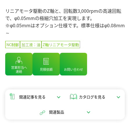
マテリアリティ（重要課題）
企業情報 TOP
ニュース
セラミックス
業績・財務情報
ステークホルダーエンゲージメント
リニアモータ駆動のZ軸と、回転数3,000rpmの高速回転
コアテクノロジー
ソディックのPURPOSE、MISSION、
株式・株主情報
で、φ0.05mmの極細穴加工を実現します。
SDGsへの取り組み
情報メディア
VISION、VALUE
用語集
※φ0.05mmはオプション仕様です。標準仕様はφ0.08mm
個人投資家の皆様へ
社外イニシアチブとの連携
メッセージ
～
IRライブラリ
イベント情報
環境への取り組み
基本理念
よくあるご質問
NC制御
加工液：油
Z軸リニアモータ駆動
社会への取り組み
ソディックの創造力
IRカレンダー
採用情報
ガバナンス
会社概要・地図
IRニュース
組織図
営業担当へ
見積依頼
お問い合わせ
Global
連絡
営業・サービス拠点
生産拠点
グループネットワーク
関連記事を見る
カタログを見る
ISO認証
統合レポート2025
調達方針
関連製品
統合レポート2025
沿革
受賞歴