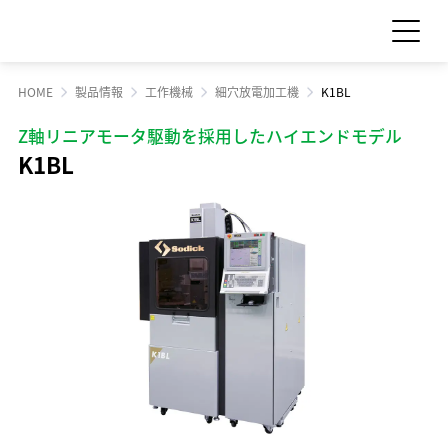
HOME
製品情報
工作機械
細穴放電加工機
K1BL
お問い合わせ
見積依頼
Z軸リニアモータ駆動を採用したハイエンドモデル
K1BL
製品情報
製品情報 TOP
サポート・サービス情報
工作機械
サポート・サービス情報 TOP
サステナビリティ
産業機械
サポート情報一覧
サステナビリティ TOP
サプライ品
IR情報
サービス情報一覧
食品機械
トップメッセージ
IR情報 TOP
スクール・講習会
企業情報
モーション
サステナビリティへの取り組み
Sodick Connect
LED
経営方針