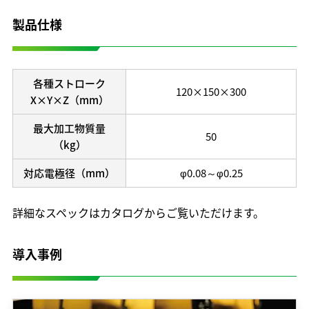
開発理念
製品仕様
研究開発体制
テクノロジーの歩み
保有特許
各種ストローク
120×150×300
X×Y×Z（mm）
最大加工物質量
50
（kg）
対応電極径（mm）
φ0.08～φ0.25
詳細なスペックはカタログからご覧いただけます。
導入事例