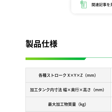
関連記事を
製品仕様
各種ストローク X×Y×Z（mm）
加工タンク内寸法 幅×奥行×高さ（mm）
最大加工物質量（kg）