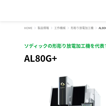
HOME
製品情報
工作機械
形彫り放電加工機
AL80
トップメッセージ
経営方針
ソディックのPURPOSE、
マテリアリティ（重
株式・株主情報
会社概要・地図
ソディックの形彫り放電加工機を代表
MISSION、VISION、VALUE
AL80G+
サステナビリティへの取り組み
業績・財務情報
ステークホルダーエ
個人投資家の皆様へ
組織図
メッセージ
営業・サービス拠点
工作機械
サポート情報一覧
産業機械
サービス情報一覧
基本理念
生産拠点
ソディックの創造力