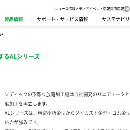
ニュース
情報メディア
イベント情報
採用情報
製品情報
サポート・サービス情報
サステナビリ
G+
要課題）
SDGsへの取り組み
IRライブラリ
グループネットワーク
食品機械
環境への取り
IRカレンダー
受賞歴
するALシリーズ
ンゲージメント
社外イニシアチブとの連携
よくあるご質問
ISO認証
モーション
社会への取り
IRニュース
開発理念
調達方針
LED
ガバナンス
研究開発体制
サプライ品
スクール・講習会
Sodick Conne
ソディックの形彫り放電加工機は自社開発のリニアモータと
沿革
テクノロジー
度加工を両立します。
ALシリーズは、精密樹脂金型からダイカスト金型・ゴム金
応力が強みです。