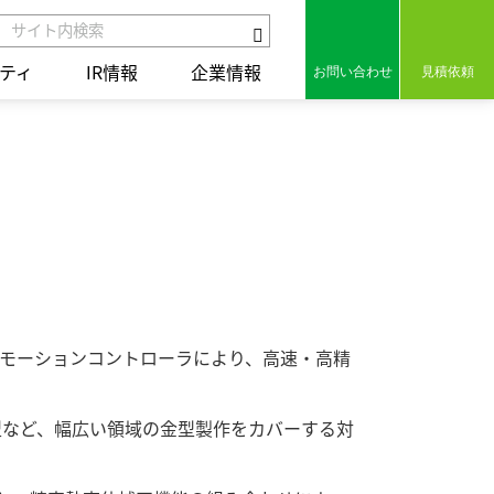
ティ
IR情報
企業情報
お問い合わせ
見積依頼
組み
セラミックス
保有特許
組み
コアテクノロジー
用語集
ct
統合レポート2025
統合レポート2025
モーションコントローラにより、高速・高精
の歩み
型など、幅広い領域の金型製作をカバーする対