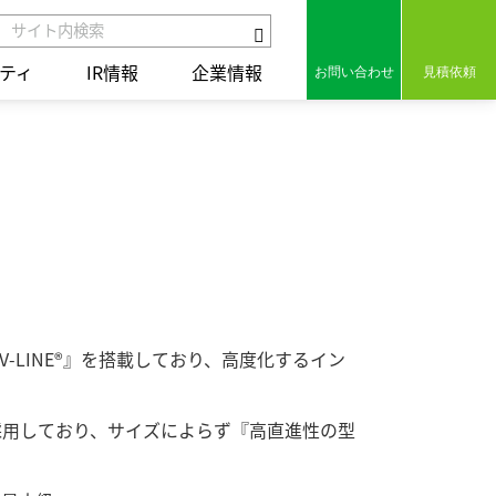
ティ
IR情報
企業情報
お問い合わせ
見積依頼
組み
セラミックス
保有特許
組み
コアテクノロジー
用語集
ct
統合レポート2025
統合レポート2025
LINE®』を搭載しており、高度化するイン
の歩み
採用しており、サイズによらず『高直進性の型