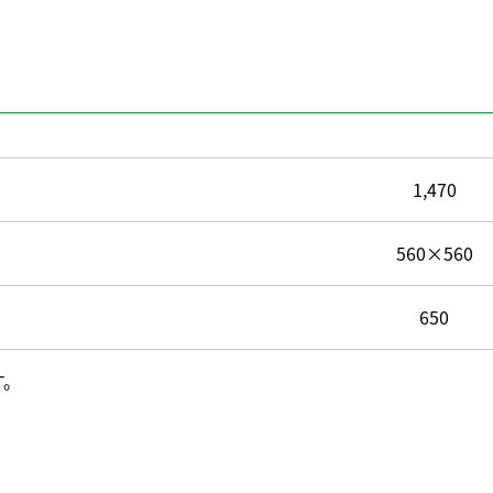
1,470
560×560
650
す。