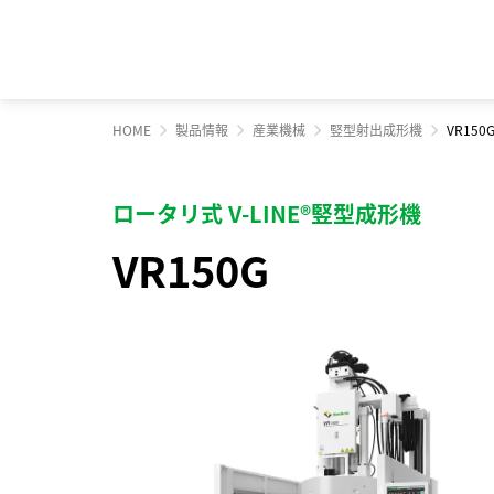
HOME
製品情報
産業機械
竪型射出成形機
VR150
トップメッセージ
経営方針
ソディックのPURPOSE、
マテリアリティ（重
株式・株主情報
会社概要・地図
ロータリ式 V-LINE®竪型成形機
MISSION、VISION、VALUE
VR150G
サステナビリティへの取り組み
業績・財務情報
ステークホルダーエ
個人投資家の皆様へ
組織図
メッセージ
営業・サービス拠点
工作機械
サポート情報一覧
産業機械
サービス情報一覧
基本理念
生産拠点
ソディックの創造力