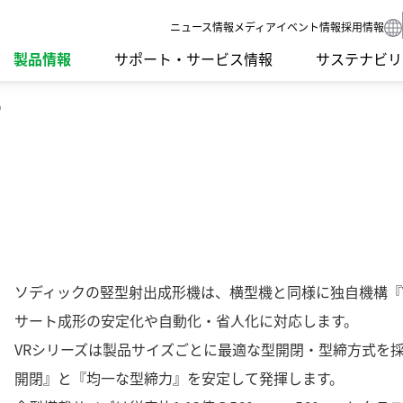
ニュース
情報メディア
イベント情報
採用情報
製品情報
サポート・サービス情報
サステナビリ
G
要課題）
SDGsへの取り組み
IRライブラリ
グループネットワーク
食品機械
環境への取り
IRカレンダー
受賞歴
ンゲージメント
社外イニシアチブとの連携
よくあるご質問
ISO認証
モーション
社会への取り
IRニュース
開発理念
調達方針
LED
ガバナンス
研究開発体制
サプライ品
スクール・講習会
Sodick Conne
ソディックの竪型射出成形機は、横型機と同様に独自機構『V-
沿革
テクノロジー
サート成形の安定化や自動化・省人化に対応します。
VRシリーズは製品サイズごとに最適な型開閉・型締方式を
開閉』と『均一な型締力』を安定して発揮します。