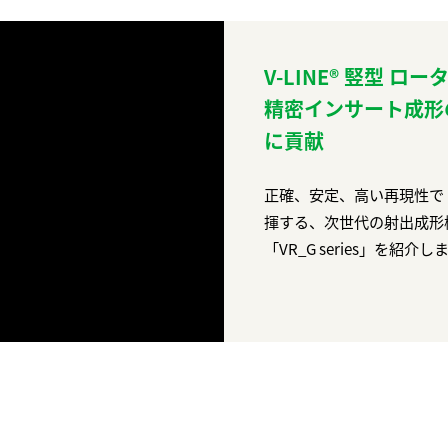
V-LINE®︎ 竪型 ロ
精密インサート成形
に貢献
正確、安定、高い再現性で
揮する、次世代の射出成形機、
「VR_G series」を紹介し