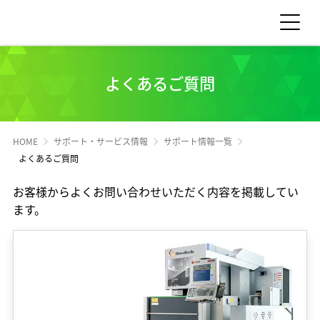
お問い合わせ
見積依頼
よくあるご質問
製品情報
HOME
サポート・サービス情報
サポート情報一覧
よくあるご質問
製品情報 TOP
サポート・サービス情報
お客様からよくお問い合わせいただく内容を掲載してい
工作機械
サポート・サービス情報 TOP
ます。
サステナビリティ
産業機械
サポート情報一覧
サステナビリティ TOP
サプライ品
IR情報
サービス情報一覧
食品機械
トップメッセージ
IR情報 TOP
スクール・講習会
企業情報
モーション
サステナビリティへの取り組み
Sodick Connect
LED
経営方針