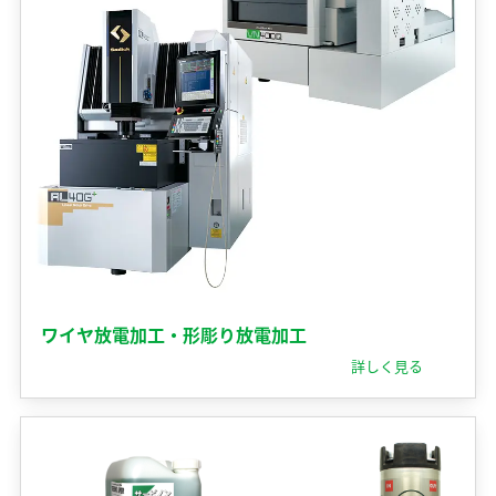
マテリアリティ（重要課題）
企業情報 TOP
ニュース
セラミックス
業績・財務情報
ステークホルダーエンゲージメント
コアテクノロジー
ソディックのPURPOSE、MISSION、
株式・株主情報
SDGsへの取り組み
情報メディア
VISION、VALUE
用語集
個人投資家の皆様へ
社外イニシアチブとの連携
メッセージ
IRライブラリ
イベント情報
環境への取り組み
基本理念
よくあるご質問
社会への取り組み
ソディックの創造力
IRカレンダー
採用情報
ガバナンス
会社概要・地図
IRニュース
組織図
Global
営業・サービス拠点
生産拠点
ワイヤ放電加工・形彫り放電加工
グループネットワーク
詳しく見る
ISO認証
統合レポート2025
調達方針
統合レポート2025
沿革
受賞歴