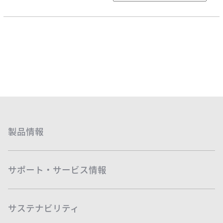
企業情報 TOP
コアテクノロジー
ステークホルダーエンゲージメント
ニュース
業績・財務情報
用語集
SDGsへの取り組み
株式・株主情報
ソディックのPURPOSE、MISSION、
社外イニシアチブとの連携
VISION、VALUE
個人投資家の皆様へ
情報メディア
メッセージ
環境への取り組み
IRライブラリ
基本理念
社会への取り組み
よくあるご質問
イベント情報
ソディックの創造力
ガバナンス
IRカレンダー
会社概要・地図
IRニュース
採用情報
組織図
営業・サービス拠点
生産拠点
Global
製品情報
グループネットワーク
ISO認証
調達方針
統合レポート2025
サポート・サービス情報
沿革
統合レポート2025
受賞歴
開発理念
サステナビリティ
研究開発体制
テクノロジーの歩み