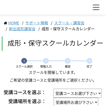
HOME
サポート情報
スクール・講習会
お問い合わせ
見積依頼
射出成形講習会
成形・保守スクールカレンダー
成形・保守スクールカレンダー
製品情報
製品情報 TOP
サポート・サービス情報
1
2
3
4
工作機械
スクール選択
情報入力
確認
完了
サポート・サービス情報 TOP
サステナビリティ
産業機械
スクールを開催しています。
サポート情報一覧
サプライ品
ご希望の受講コースと受講場所をご選択ください。
サステナビリティ TOP
IR情報
サービス情報一覧
食品機械
モーション
トップメッセージ
スクール・講習会
受講コースを選ぶ：
IR情報 TOP
企業情報
LED
サステナビリティへの取り組み
Sodick Connect
受講場所を選ぶ：
セラミックス
マテリアリティ（重要課題）
経営方針