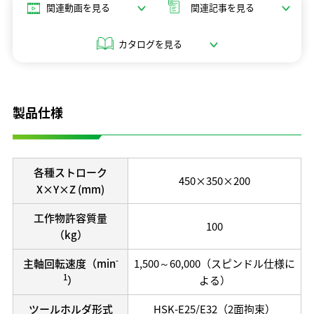
関連動画を見る
関連記事を見る
開発理念
研究開発体制
カタログを見る
テクノロジーの歩み
保有特許
製品仕様
各種ストローク
450×350×200
X×Y×Z (mm)
工作物許容質量
100
（kg）
-
主軸回転速度（min
1,500～60,000（スピンドル仕様に
1
）
よる）
ツールホルダ形式
HSK-E25/E32（2面拘束）