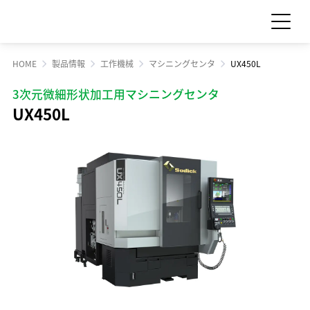
HOME
製品情報
工作機械
マシニングセンタ
UX450L
お問い合わせ
見積依頼
3次元微細形状加工用マシニングセンタ
UX450L
製品情報
製品情報 TOP
サポート・サービス情報
工作機械
サポート・サービス情報 TOP
サステナビリティ
産業機械
サポート情報一覧
サステナビリティ TOP
サプライ品
IR情報
サービス情報一覧
食品機械
トップメッセージ
IR情報 TOP
スクール・講習会
企業情報
モーション
サステナビリティへの取り組み
Sodick Connect
LED
経営方針