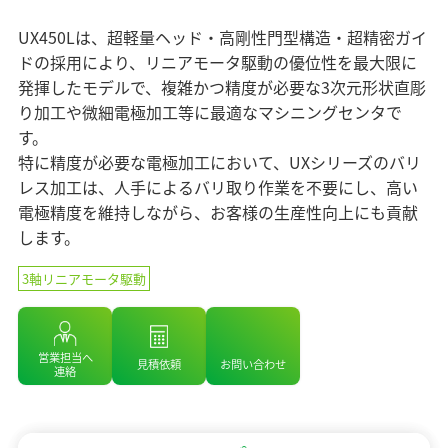
マテリアリティ（重要課題）
企業情報 TOP
ニュース
セラミックス
業績・財務情報
ステークホルダーエンゲージメント
UX450Lは、超軽量ヘッド・高剛性門型構造・超精密ガイ
コアテクノロジー
ソディックのPURPOSE、MISSION、
株式・株主情報
ドの採用により、リニアモータ駆動の優位性を最大限に
SDGsへの取り組み
情報メディア
VISION、VALUE
用語集
発揮したモデルで、複雑かつ精度が必要な3次元形状直彫
個人投資家の皆様へ
社外イニシアチブとの連携
メッセージ
り加工や微細電極加工等に最適なマシニングセンタで
IRライブラリ
イベント情報
環境への取り組み
す。
基本理念
よくあるご質問
社会への取り組み
特に精度が必要な電極加工において、UXシリーズのバリ
ソディックの創造力
IRカレンダー
レス加工は、人手によるバリ取り作業を不要にし、高い
採用情報
ガバナンス
会社概要・地図
電極精度を維持しながら、お客様の生産性向上にも貢献
IRニュース
組織図
します。
Global
営業・サービス拠点
3軸リニアモータ駆動
生産拠点
グループネットワーク
ISO認証
営業担当へ
見積依頼
お問い合わせ
連絡
統合レポート2025
調達方針
統合レポート2025
沿革
受賞歴