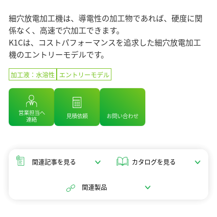
マテリアリティ（重要課題）
企業情報 TOP
ニュース
セラミックス
業績・財務情報
ステークホルダーエンゲージメント
細穴放電加工機は、導電性の加工物であれば、硬度に関
コアテクノロジー
ソディックのPURPOSE、MISSION、
株式・株主情報
係なく、高速で穴加工できます。
SDGsへの取り組み
情報メディア
VISION、VALUE
用語集
K1Cは、コストパフォーマンスを追求した細穴放電加工
個人投資家の皆様へ
社外イニシアチブとの連携
メッセージ
機のエントリーモデルです。
IRライブラリ
イベント情報
環境への取り組み
基本理念
よくあるご質問
加工液：水溶性
エントリーモデル
社会への取り組み
ソディックの創造力
IRカレンダー
採用情報
ガバナンス
会社概要・地図
IRニュース
組織図
営業担当へ
見積依頼
お問い合わせ
Global
連絡
営業・サービス拠点
生産拠点
グループネットワーク
関連記事を見る
カタログを見る
ISO認証
統合レポート2025
調達方針
関連製品
統合レポート2025
沿革
受賞歴