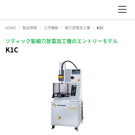
HOME
製品情報
工作機械
細穴放電加工機
K1C
お問い合わせ
見積依頼
ソディック製細穴放電加工機のエントリーモデル
K1C
製品情報
製品情報 TOP
サポート・サービス情報
工作機械
サポート・サービス情報 TOP
サステナビリティ
産業機械
サポート情報一覧
サステナビリティ TOP
サプライ品
IR情報
サービス情報一覧
食品機械
トップメッセージ
IR情報 TOP
スクール・講習会
企業情報
モーション
サステナビリティへの取り組み
Sodick Connect
LED
経営方針