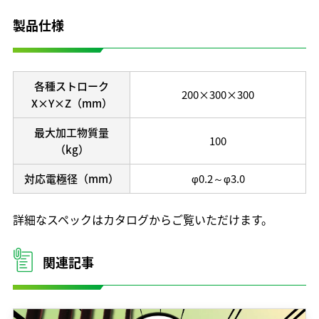
開発理念
製品仕様
研究開発体制
テクノロジーの歩み
保有特許
各種ストローク
200×300×300
X×Y×Z（mm）
最大加工物質量
100
（kg）
対応電極径（mm）
φ0.2～φ3.0
詳細なスペックはカタログからご覧いただけます。
関連記事