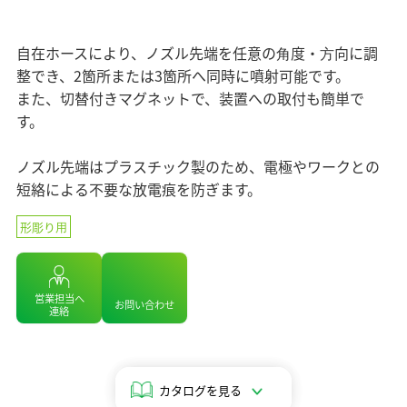
マテリアリティ（重要課題）
企業情報 TOP
ニュース
セラミックス
業績・財務情報
ステークホルダーエンゲージメント
コアテクノロジー
ソディックのPURPOSE、MISSION、
自在ホースにより、ノズル先端を任意の⾓度・⽅向に調
株式・株主情報
SDGsへの取り組み
情報メディア
VISION、VALUE
用語集
整でき、2箇所または3箇所へ同時に噴射可能です。
個人投資家の皆様へ
社外イニシアチブとの連携
メッセージ
また、切替付きマグネットで、装置への取付も簡単で
IRライブラリ
イベント情報
環境への取り組み
す。
基本理念
よくあるご質問
社会への取り組み
ソディックの創造力
ノズル先端はプラスチック製のため、電極やワークとの
IRカレンダー
採用情報
ガバナンス
会社概要・地図
短絡による不要な放電痕を防ぎます。
IRニュース
組織図
Global
形彫り⽤
営業・サービス拠点
生産拠点
グループネットワーク
営業担当へ
お問い合わせ
連絡
ISO認証
統合レポート2025
調達方針
統合レポート2025
沿革
カタログを見る
受賞歴