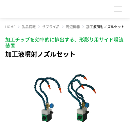
HOME
製品情報
サプライ品
周辺機器
加⼯液噴射ノズルセット
お問い合わせ
見積依頼
加⼯チップを効率的に排出する、形彫り用サイド噴流
装置
加⼯液噴射ノズルセット
製品情報
製品情報 TOP
サポート・サービス情報
工作機械
サポート・サービス情報 TOP
サステナビリティ
産業機械
サポート情報一覧
サステナビリティ TOP
サプライ品
IR情報
サービス情報一覧
食品機械
トップメッセージ
IR情報 TOP
スクール・講習会
企業情報
モーション
サステナビリティへの取り組み
Sodick Connect
LED
経営方針