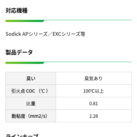
開発理念
対応機種
研究開発体制
テクノロジーの歩み
Sodick APシリーズ／EXCシリーズ等
保有特許
製品データ
臭い
臭気あり
引⽕点 COC （℃ ）
100℃以上
⽐重
0.81
動粘度（mm2/s）
2.28
ラインナップ