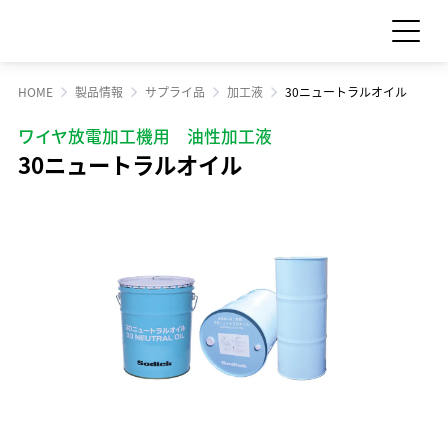
HOME
製品情報
サプライ品
加工液
30ニュートラルオイル
お問い合わせ
見積依頼
ワイヤ放電加工機用 油性加工液
30ニュートラルオイル
製品情報
製品情報 TOP
サポート・サービス情報
工作機械
サポート・サービス情報 TOP
サステナビリティ
産業機械
サポート情報一覧
サステナビリティ TOP
サプライ品
IR情報
サービス情報一覧
食品機械
トップメッセージ
IR情報 TOP
スクール・講習会
企業情報
モーション
サステナビリティへの取り組み
Sodick Connect
LED
経営方針