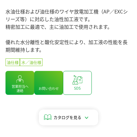
マテリアリティ（重要課題）
企業情報 TOP
ニュース
セラミックス
業績・財務情報
ステークホルダーエンゲージメント
水油仕様および油仕様のワイヤ放電加工機（AP／EXCシ
コアテクノロジー
ソディックのPURPOSE、MISSION、
株式・株主情報
リーズ等）に対応した油性加工液です。
SDGsへの取り組み
情報メディア
VISION、VALUE
用語集
精密加工に最適で、主に油加工で使用されます。
個人投資家の皆様へ
社外イニシアチブとの連携
メッセージ
IRライブラリ
イベント情報
環境への取り組み
優れた水分離性と酸化安定性により、加工液の性能を長
基本理念
よくあるご質問
社会への取り組み
期間維持します。
ソディックの創造力
IRカレンダー
採用情報
ガバナンス
会社概要・地図
油仕様
⽔／油仕様
IRニュース
組織図
Global
営業・サービス拠点
営業担当へ
生産拠点
SDS
お問い合わせ
連絡
グループネットワーク
ISO認証
統合レポート2025
調達方針
カタログを見る
統合レポート2025
沿革
受賞歴