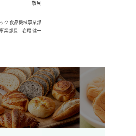
敬具
ック 食品機械事業部
副事業部長 岩尾 健一