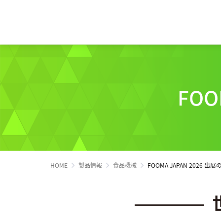
FOO
トップメッセージ
経営方針
ソディックのPURPOSE、
マテリアリティ（重
株式・株主情報
会社概要・地図
MISSION、VISION、VALUE
サステナビリティへの取り組み
業績・財務情報
ステークホルダーエ
個人投資家の皆様へ
組織図
メッセージ
営業・サービス拠点
工作機械
サポート情報一覧
産業機械
サービス情報一覧
基本理念
生産拠点
HOME
製品情報
食品機械
FOOMA JAPAN 2026 出
ソディックの創造力