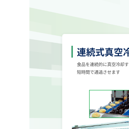
食品機械
＜麺・米飯・惣菜・パン・製菓＞
連続式真空
食品を連続的に真空冷却す
短時間で通過させます