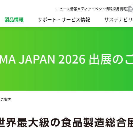
ニュース
情報メディア
イベント情報
採用情報
製品情報
サポート・サービス情報
サステナビリ
MA JAPAN 2026 出展
要課題）
SDGsへの取り組み
IRライブラリ
グループネットワーク
食品機械
環境への取り
IRカレンダー
受賞歴
ンゲージメント
社外イニシアチブとの連携
よくあるご質問
ISO認証
モーション
社会への取り
IRニュース
開発理念
調達方針
LED
ガバナンス
研究開発体制
サプライ品
スクール・講習会
Sodick Conne
沿革
テクノロジー
展のご案内