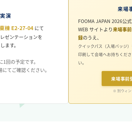
来場
実演
FOOMA JAPAN 2026公式
東棟 E2-27-04
にて
WEB サイトより
来場事前
レゼンテーションを
録
のうえ、
します。
クイックパス（入場バッジ）
印刷して会場へお持ちくださ
に1回の予定です。
い。
場にてご確認ください。
来場事前
※ 別ウィ