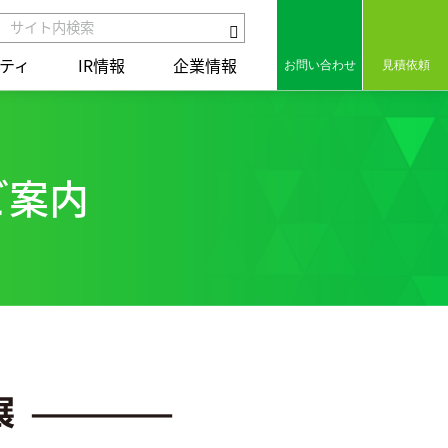
ティ
IR情報
企業情報
お問い合わせ
見積依頼
のご案内
組み
セラミックス
保有特許
組み
コアテクノロジー
用語集
ct
統合レポート2025
統合レポート2025
の歩み