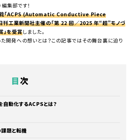
ス）編集部です！
PS (Automatic Conductive Piece
／日刊工業新聞社主催の「第 22 回／2025 年“超”モノづ
賞」を受賞
しました。
いた開発への想いとは？この記事ではその舞台裏に迫り
目次
を自動化するACPSとは？
の課題と転機