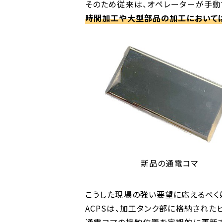
そのため従来は、オペレーターが手
時間加工や大型部品の加工において
新品の通電コマ
こうした現場の強い要望に応えるべく始
ACPSは、加工タンク部に格納された
通電コマの接触位置を定期的に更新す