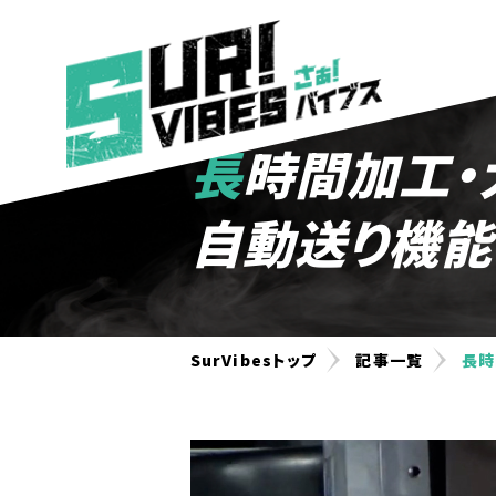
長時間加工・大型加工の生産性を向上！通電コマ
自動送り機能「
SurVibesトップ
記事一覧
長時