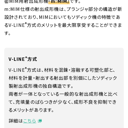
密MIM用射出成形機
『m:MIM』
です。
m:MIM仕様の射出成形機は、プランジャ部分の構造が新
設計されており、MIMにおいてもソディック機の特徴であ
®
るV-LINE
方式のメリットを最大限享受することができま
す。
®
V-LINE
方式
®
V-LINE
方式は、材料を混錬・溶融する可塑化部と、
材料を計量・射出する射出部を別個にしたソディック
製射出成形機の独自構造です。
両者が一体となっている一般的な射出成形機と比べ
て、充填量のばらつきが少なく、成形不良を抑制でき
るメリットがあります。
詳細は
こちら