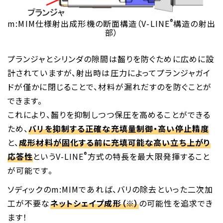
®
m:MIM仕様射出成形機の断面構造（V-LINE
構造の射出
部）
プランジャとシリンダの隙間は齧りを防ぐために広めに設
計されていますが、射出時は圧力によってプランジャガイ
ドが僅かに閉じることで、材料が漏れだすのを防ぐことが
できます。
これにより、齧りを抑制しつつ保圧を高めることができる
ため、
バリを抑制する正確な充填量制御・高い停止精度
と、
成形材料が固化する前に充填可能な高い立ち上がり
®
応答性
というV-LINE
方式の特長を最大限発揮すること
が可能です。
ソディックのm:MIMであれば、バリの除去といった二次加
工が不要な
ネットシェイプ成形（※）
の可能性を追求でき
ます！