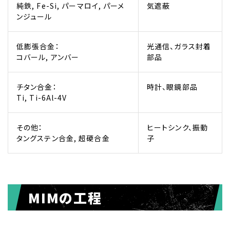
純鉄, Fe-Si, パーマロイ, パーメ
気遮蔽
ンジュール
低膨張合金：
光通信、ガラス封着
コバール, アンバー
部品
チタン合金：
時計、眼鏡部品
Ti, Ti-6Al-4V
その他：
ヒートシンク、振動
タングステン合金, 超硬合金
子
MIMの工程