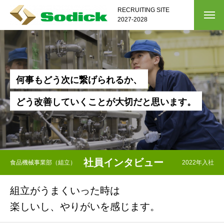
RECRUITING SITE
2027-2028
何
事
も
ど
う
次
に
繋
げ
ら
れ
る
か
、
ど
う
改
善
し
て
い
く
こ
と
が
大
切
だ
と
思
い
ま
す
。
社員インタビュー
食品機械事業部（組立）
2022年入社
組立がうまくいった時は
楽しいし、やりがいを感じます。