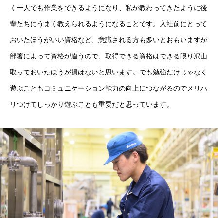
く一人でも作業をできるようになり、私が教わってきたように後
輩たちにうまく教えられるようになることです。入社前にとって
おいたほうがいい資格など、意識される方も多いとおもいますが
COMPANY
ソディックについて
部署によって資格が違うので、取得できる資格はできる限り沢山
取っておいたほうが損はないと思います。でも勉強だけじゃなく
BUSINESS
ソディックの働き方
遊ぶこともコミュニケーション能力の向上につながるのでメリハ
RECRUIT
ソディック採用情報
リつけてしっかり遊ぶことも重要だと思っています。
Go to Sodick Official Website