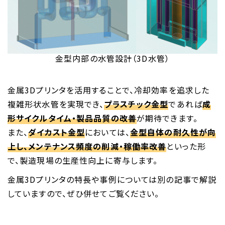
金型内部の水管設計（3D水管）
金属3Dプリンタを活用することで、冷却効率を追求した
複雑形状水管を実現でき、
プラスチック金型
であれば
成
形サイクルタイム・製品品質の改善
が期待できます。
また、
ダイカスト金型
においては、
金型自体の耐久性が向
上し、メンテナンス頻度の削減・稼働率改善
といった形
で、製造現場の生産性向上に寄与します。
金属3Dプリンタの特長や事例については別の記事で解説
していますので、ぜひ併せてご覧ください。