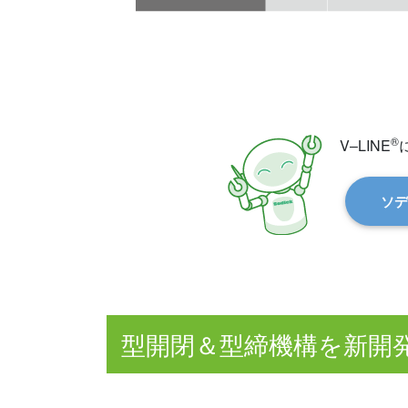
®
V‒LINE
ソデ
型開閉＆型締機構を新開