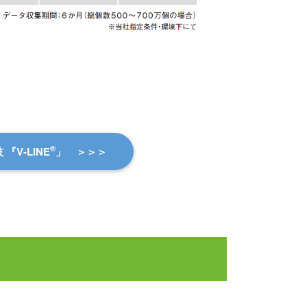
®
『V-LINE
」 ＞＞＞