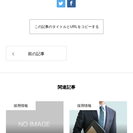
この記事のタイトルとURLをコピーする
前の記事
COMPANY
ソディックについて
関連記事
BUSINESS
ソディックの働き方
用情報
採用情報
採用
RECRUIT
ソディック採用情報
Go to Sodick Official Website