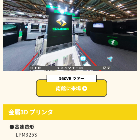
360VR ツアー
南館に来場
金属3D プリンタ
●高速造形
LPM325S