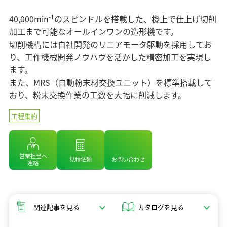
マテリアリティ（重要課題）
企業情報 TOP
ニュース
セラミックス
業績・財務情報
ステークホルダーエンゲージメント
-1
40,000min
のスピンドルを搭載した、機上で仕上げ切削
コアテクノロジー
ソディックのPURPOSE、MISSION、
株式・株主情報
加工まで可能なオールインワンの造形機です。
SDGsへの取り組み
情報メディア
VISION、VALUE
用語集
切削機構には自社開発のリニアモータ駆動を採用してお
個人投資家の皆様へ
社外イニシアチブとの連携
メッセージ
り、工作機械開発ノウハウを活かした精密加工を実現し
IRライブラリ
イベント情報
環境への取り組み
ます。
基本理念
よくあるご質問
社会への取り組み
また、MRS（自動粉末材交換ユニット）を標準搭載して
ソディックの創造力
IRカレンダー
おり、粉末交換作業の工数を大幅に削減します。
採用情報
ガバナンス
会社概要・地図
IRニュース
組織図
工程集約
Global
営業・サービス拠点
生産拠点
営業担当へ
見積依頼
お問い合わせ
グループネットワーク
連絡
ISO認証
統合レポート2025
調達方針
統合レポート2025
関連記事を見る
カタログを見る
沿革
受賞歴