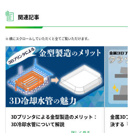
関連記事
※ 横にスクロールしていただくと全てご覧いただけます。
3Dプリンタによる金型製造のメリット：
金属3Dプ
3D冷却水管について解説
決する『S
詳しく見る