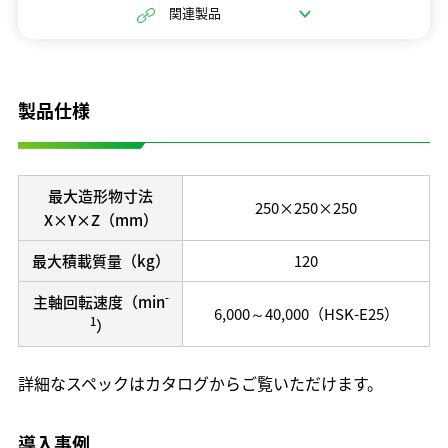
関連製品
開発理念
研究開発体制
テクノロジーの歩み
製品仕様
保有特許
最大造形物寸法
250×250×250
X×Y×Z（mm）
最大積載質量（kg）
120
-
主軸回転速度（min
6,000～40,000（HSK-E25）
1
）
詳細なスペックはカタログからご覧いただけます。
導入事例