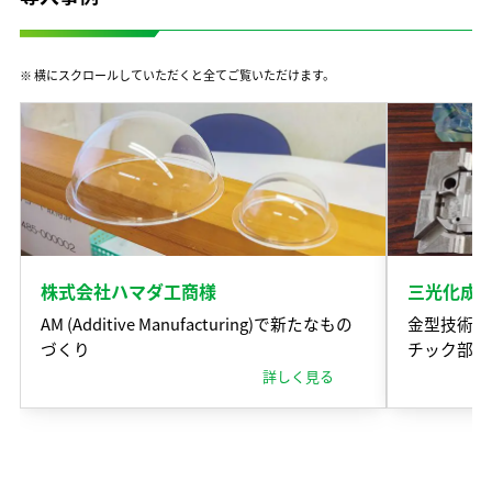
※ 横にスクロールしていただくと全てご覧いただけます。
株式会社ハマダ工商様
三光化成
AM (Additive Manufacturing)で新たなもの
金型技術と
づくり
チック部品
詳しく見る