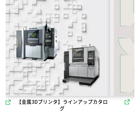
ソ
【金属3Dプリンタ】ラインアップカタロ
グ