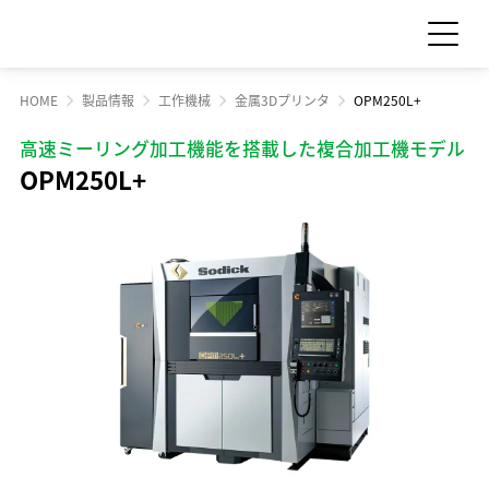
HOME
製品情報
工作機械
金属3Dプリンタ
OPM250L+
お問い合わせ
見積依頼
高速ミーリング加工機能を搭載した複合加工機モデル
OPM250L+
製品情報
製品情報 TOP
サポート・サービス情報
工作機械
サポート・サービス情報 TOP
サステナビリティ
産業機械
サポート情報一覧
サステナビリティ TOP
サプライ品
IR情報
サービス情報一覧
食品機械
トップメッセージ
IR情報 TOP
スクール・講習会
企業情報
モーション
サステナビリティへの取り組み
Sodick Connect
LED
経営方針